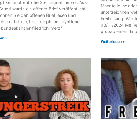
egt keine öffentliche Stellungnahme vor. Aus
Monate in Isolati
rund wurde ein offener Brief veröffentlicht.
unterzeichnen welt
können Sie den offenen Brief lesen und
Freilassung. Werd
chnen. https://free-people.online/offener-
03/11/2024 Me Rei
-bundeskanzler-friedrich-merz/
probablement la p
sen »
Weiterlesen »