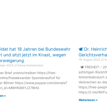
ldat hat 18 Jahren bei Bundeswehr
🕊 Dr. Heinric
t und sitzt jetzt im Knast, wegen
Gerichtsverh
18. August 2023
K
erweigerung
ember 2024
Keine Kommentare
🕊 FREIHEIT – 20
sofortigen Rücktr
er Brief unterschreiben https://free-
Amtsmissbrauch u
nline/freealexander Spendenaufruf für
Verbrechen an de
er Bittner https://www.paypal.com/donate?
https://free-peopl
gn_id=MWHN88YJZ7BHG
https://t.me/WirF
sen »
Weiterlesen »