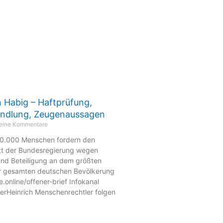
h Habig – Haftprüfung,
andlung, Zeugenaussagen
eine Kommentare
0.000 Menschen fordern den
itt der Bundesregierung wegen
nd Beteiligung an dem größten
r gesamten deutschen Bevölkerung
e.online/offener-brief Infokanal
uerHeinrich Menschenrechtler folgen