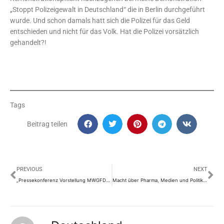
„Stoppt Polizeigewalt in Deutschland“ die in Berlin durchgeführt
wurde. Und schon damals hatt sich die Polizei für das Geld
entschieden und nicht für das Volk. Hat die Polizei vorsätzlich
gehandelt?!
Tags
Beitrag teilen
Prev
Nä
PREVIOUS
NEXT
„Pressekonferenz Vorstellung MWGFD-Corona-Ausstiegskonzept“
Macht über Pharma, Medien und Politik. Arzt Heiko Schöning.