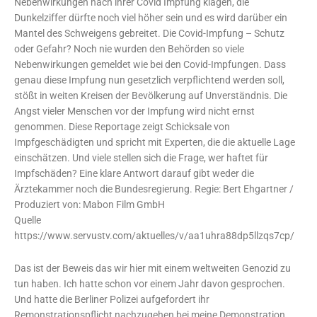
Nebenwirkungen nach ihrer Covid Impfung klagen, die
Dunkelziffer dürfte noch viel höher sein und es wird darüber ein
Mantel des Schweigens gebreitet. Die Covid-Impfung – Schutz
oder Gefahr? Noch nie wurden den Behörden so viele
Nebenwirkungen gemeldet wie bei den Covid-Impfungen. Dass
genau diese Impfung nun gesetzlich verpflichtend werden soll,
stößt in weiten Kreisen der Bevölkerung auf Unverständnis. Die
Angst vieler Menschen vor der Impfung wird nicht ernst
genommen. Diese Reportage zeigt Schicksale von
Impfgeschädigten und spricht mit Experten, die die aktuelle Lage
einschätzen. Und viele stellen sich die Frage, wer haftet für
Impfschäden? Eine klare Antwort darauf gibt weder die
Ärztekammer noch die Bundesregierung. Regie: Bert Ehgartner /
Produziert von: Mabon Film GmbH
Quelle
https://www.servustv.com/aktuelles/v/aa1uhra88dp5llzqs7cp/
Das ist der Beweis das wir hier mit einem weltweiten Genozid zu
tun haben. Ich hatte schon vor einem Jahr davon gesprochen.
Und hatte die Berliner Polizei aufgefordert ihr
Remonstrationspflicht nachzugehen bei meine Demonstration