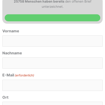
25758 Menschen haben bereits
den offenen Brief
unterzeichnet.
Vorname
TT
Punkt
MM
Punkt
JJJJ
Nachname
E-Mail
(erforderlich)
Ort