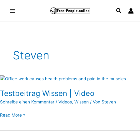
Zum
Inhalt
springen
Steven
Testbeitrag
Wissen
Testbeitrag Wissen | Video
|
Video
Schreibe einen Kommentar
/
Videos
,
Wissen
/ Von
Steven
Read More »