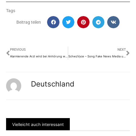
Tags
Beitrag teilen
Prev
Nä
PREVIOUS
NEXT
Alarmierende Arzt wird bei Anhörung wegen berufsbezogene Impfpflicht, im Bundestag ausgelacht und geleugnet.
SchwzVyce – Song Fake News Media und Spaziergang!
Deutschland
Vielleicht auch interessant