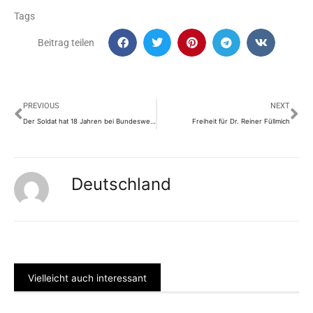
Tags
Beitrag teilen
Prev
Nä
PREVIOUS
NEXT
Der Soldat hat 18 Jahren bei Bundeswehr gedient und sitzt jetzt im Knast, wegen Impfverweigerung
Freiheit für Dr. Reiner Füllmich
Deutschland
Vielleicht auch interessant