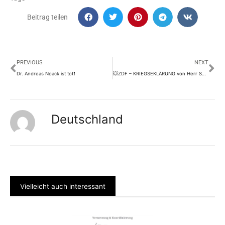
Beitrag teilen
Prev
Nä
PREVIOUS
NEXT
Dr. Andreas Noack ist tot❗️
💥ZDF – KRIEGSEKLÄRUNG von Herr Spahn an die gesamte 🇩🇪 deutsche Bevölkerung💥
Deutschland
Vielleicht auch interessant