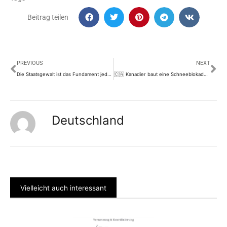
Beitrag teilen
Prev
Nä
PREVIOUS
NEXT
Die Staatsgewalt ist das Fundament jeder Diktatur
🇨🇦 Kanadier baut eine Schneeblokade 🇨🇦 Ottawa
Deutschland
Vielleicht auch interessant