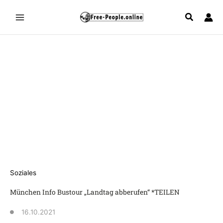
Zum
Inhalt
springen
Soziales
München Info Bustour „Landtag abberufen“ *TEILEN
16.10.2021