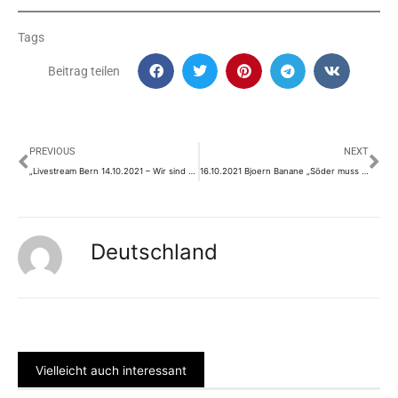
Tags
Beitrag teilen
Prev
Nä
PREVIOUS
NEXT
„Livestream Bern 14.10.2021 – Wir sind eine Menschenfamilie“ von Sabine Seibold
16.10.2021 Bjoern Banane „Söder muss Weg“. Auswandern nach Montenegro?
Deutschland
Vielleicht auch interessant