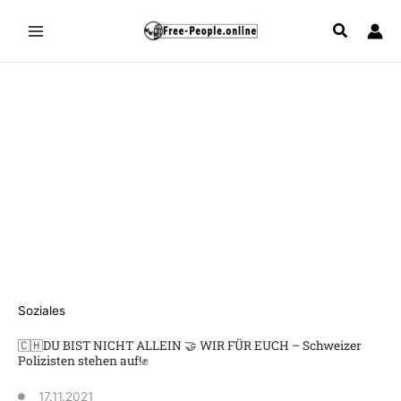
Zum
Inhalt
springen
Soziales
🇨🇭DU BIST NICHT ALLEIN 🤝 WIR FÜR EUCH – Schweizer
Polizisten stehen auf!✊
17.11.2021