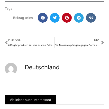
Tags
Beitrag teilen
Prev
Nä
PREVIOUS
NEXT
ARD gibt praktisch zu, das es eine Fake Pandemie ist!
Die Massenimpfungen gegen Corona, würden eine globale Katastrophe epischen Ausmaßes auslösen
Deutschland
Vielleicht auch interessant