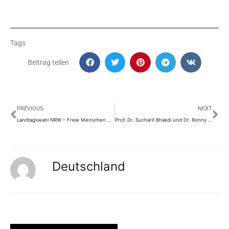
Tags
Beitrag teilen
Prev
Nä
PREVIOUS
NEXT
Landtagswahl NRW – Freie Menschen wählen „Freiheit“ (Bielefeld 15.05.2022)
Prof. Dr. Sucharit Bhakdi und Dr. Ronny Weikl
Deutschland