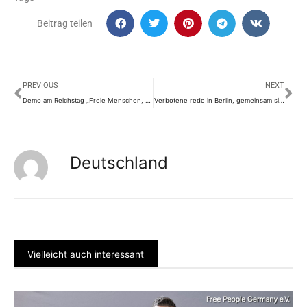
Beitrag teilen
Prev
Nä
PREVIOUS
NEXT
Demo am Reichstag „Freie Menschen, vereint euch jetzt! Nein zu Impfpflicht, nein zum Krieg!
Verbotene rede in Berlin, gemeinsam sind wir stark!
Deutschland
Vielleicht auch interessant